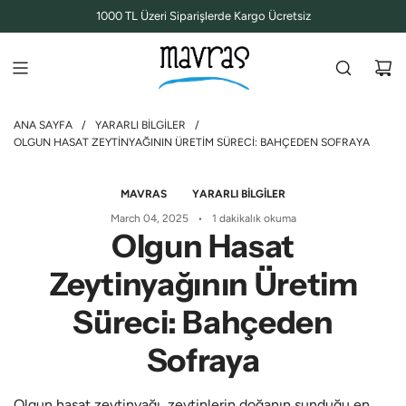
İ
1000 TL Üzeri Siparişlerde Kargo Ücretsiz
Ç
E
R
I
Ğ
ANA SAYFA
/
YARARLI BILGILER
/
E
OLGUN HASAT ZEYTINYAĞININ ÜRETIM SÜRECI: BAHÇEDEN SOFRAYA
G
E
Ç
MAVRAS
YARARLI BILGILER
March 04, 2025
1 dakikalık okuma
Olgun Hasat
Zeytinyağının Üretim
Süreci: Bahçeden
Sofraya
Olgun hasat zeytinyağı, zeytinlerin doğanın sunduğu en