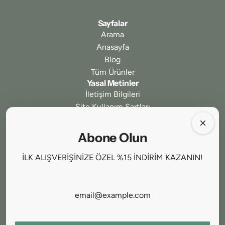
Sayfalar
Arama
Anasayfa
Blog
Tüm Ürünler
Yasal Metinler
İletişim Bilgileri
Site Kullanım Şartları
Gizlilik ve Güvenlik
İptal ve İade Koşulları
Abone Olun
Ödeme ve Teslimat
Mesafeli Satış Sözleşmesi
İLK ALIŞVERİŞİNİZE ÖZEL %15 İNDİRİM KAZANIN!
Bizi Takip Edin
Abone Olun
Kampanyalardan ilk siz haberdar olun!