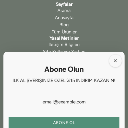
Sayfalar
Arama
Anasayfa
Blog
Tüm Ürünler
Yasal Metinler
İletişim Bilgileri
Site Kullanım Şartları
Gizlilik ve Güvenlik
İptal ve İade Koşulları
Abone Olun
Ödeme ve Teslimat
Mesafeli Satış Sözleşmesi
İLK ALIŞVERİŞİNİZE ÖZEL %15 İNDİRİM KAZANIN!
Bizi Takip Edin
Abone Olun
Kampanyalardan ilk siz haberdar olun!
ABONE OL