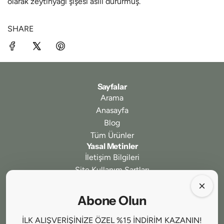
olarak zeytinyağı şişesi asılı dururmuş.
SHARE
Sayfalar
Arama
Anasayfa
Blog
Tüm Ürünler
Yasal Metinler
İletişim Bilgileri
Site Kullanım Şartları
Gizlilik ve Güvenlik
İptal ve İade Koşulları
Abone Olun
Ödeme ve Teslimat
Mesafeli Satış Sözleşmesi
İLK ALIŞVERİŞİNİZE ÖZEL %15 İNDİRİM KAZANIN!