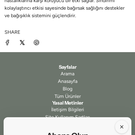
hastalıklarına karşı koruyucu bir etki sağlar. Sindirimi
kolaylaştırıcı etkisi sayesinde bağırsak sağlığını destekler
ve bağışıklık sistemini güçlendirir.
SHARE
Sayfalar
Arama
Anasayfa
Blog
Tüm Ürünler
Yasal Metinler
İletişim Bilgileri
Site Kullanım Şartları
Gizlilik ve Güvenlik
İptal ve İade Koşulları