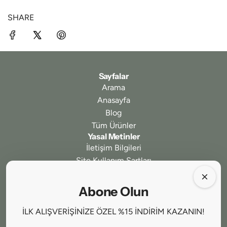
SHARE
Sayfalar
Arama
Anasayfa
Blog
Tüm Ürünler
Yasal Metinler
İletişim Bilgileri
Site Kullanım Şartları
Gizlilik ve Güvenlik
İptal ve İade Koşulları
Abone Olun
Ödeme ve Teslimat
Mesafeli Satış Sözleşmesi
İLK ALIŞVERİŞİNİZE ÖZEL %15 İNDİRİM KAZANIN!
Bizi Takip Edin